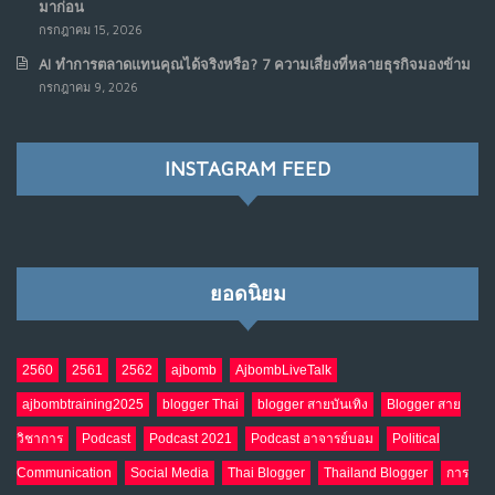
มาก่อน
NO COMMENTS
กรกฎาคม 15, 2026
AI ทำการตลาดแทนคุณได้จริงหรือ? 7 ความเสี่ยงที่หลายธุรกิจมองข้าม
เมื่อรัฐบาลเริ่มคิดแบบแพลตฟอร์ม : AI กำลังเปลี่ยนรัฐ
7
กรกฎาคม 9, 2026
ราชการไปตลอดกาล
พ.ค. 28, 2026
NO COMMENTS
INSTAGRAM FEED
เมื่อโลกออนไลน์ กลายเป็น“ศาลเตี้ย”
8
พ.ค. 4, 2026
NO COMMENTS
ยอดนิยม
น้ำตาเรา .. เป็นกรดจริงหรือ??
9
เม.ย. 19, 2026
NO COMMENTS
2560
2561
2562
ajbomb
AjbombLiveTalk
ajbombtraining2025
blogger Thai
blogger สายบันเทิง
Blogger สาย
อินโดนีเซีย กับเกมอำนาจที่มองไม่เห็น
10
วิชาการ
Podcast
Podcast 2021
Podcast อาจารย์บอม
Political
เม.ย. 19, 2026
NO COMMENTS
Communication
Social Media
Thai Blogger
Thailand Blogger
การ