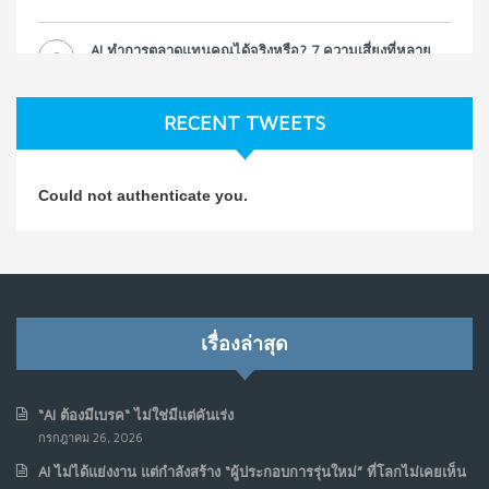
AI ทำการตลาดแทนคุณได้จริงหรือ? 7 ความเสี่ยงที่หลาย
3
ธุรกิจมองข้าม
ก.ค. 9, 2026
RECENT TWEETS
NO COMMENTS
วิธีซ่อมชีวิตพัง ๆ ให้กลับมาปังใน 1 วัน: บทเรียนจาก Dan
4
Could not authenticate you.
Koe ในแบบอาจารย์บอม
ก.ค. 9, 2026
NO COMMENTS
เมื่อการประท้วงไม่ได้อยู่แค่บนท้องถนน : การแฮ็กเว็บไซต์
5
รัฐอาจเป็นจุดเริ่มต้นของ “ขบวนการประท้วงดิจิทัล” ครั้งใหม่
เรื่องล่าสุด
ในฟิลิปปินส์
มิ.ย. 16, 2026
NO COMMENTS
“AI ต้องมีเบรค“ ไม่ใช่มีแต่คันเร่ง
กรกฎาคม 26, 2026
เมื่อเจ้าของร้านเล็กๆ กลายเป็น “ครีเอเตอร์”
6
AI ไม่ได้แย่งงาน แต่กำลังสร้าง “ผู้ประกอบการรุ่นใหม่” ที่โลกไม่เคยเห็น
มิ.ย. 12, 2026