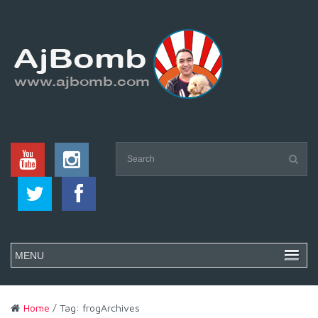
Home
/ Tag: frogArchives