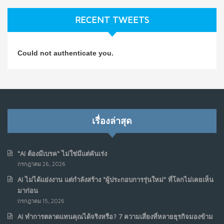
ก.ค. 9, 2026
RECENT TWEETS
NO COMMENTS
วิธีซ่อมชีวิตพัง ๆ ให้กลับมาปังใน 1 วัน: บทเรียนจาก Dan
4
Could not authenticate you.
Koe ในแบบอาจารย์บอม
ก.ค. 9, 2026
NO COMMENTS
เมื่อการประท้วงไม่ได้อยู่แค่บนท้องถนน : การแฮ็กเว็บไซต์
5
รัฐอาจเป็นจุดเริ่มต้นของ “ขบวนการประท้วงดิจิทัล” ครั้งใหม่
เรื่องล่าสุด
ในฟิลิปปินส์
มิ.ย. 16, 2026
NO COMMENTS
“AI ต้องมีเบรค“ ไม่ใช่มีแต่คันเร่ง
กรกฎาคม 26, 2026
เมื่อเจ้าของร้านเล็กๆ กลายเป็น “ครีเอเตอร์”
6
AI ไม่ได้แย่งงาน แต่กำลังสร้าง “ผู้ประกอบการรุ่นใหม่” ที่โลกไม่เคยเห็น
มิ.ย. 12, 2026
มาก่อน
NO COMMENTS
กรกฎาคม 15, 2026
AI ทำการตลาดแทนคุณได้จริงหรือ? 7 ความเสี่ยงที่หลายธุรกิจมองข้าม
เมื่อรัฐบาลเริ่มคิดแบบแพลตฟอร์ม : AI กำลังเปลี่ยนรัฐ
7