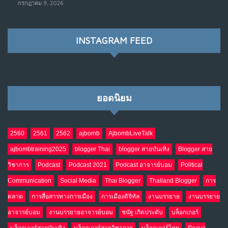
กรกฎาคม 9, 2026
ราชการไปตลอดกาล
พ.ค. 28, 2026
NO COMMENTS
INSTAGRAM FEED
เมื่อโลกออนไลน์ กลายเป็น“ศาลเตี้ย”
8
พ.ค. 4, 2026
NO COMMENTS
ยอดนิยม
น้ำตาเรา .. เป็นกรดจริงหรือ??
9
เม.ย. 19, 2026
NO COMMENTS
2560
2561
2562
ajbomb
AjbombLiveTalk
ajbombtraining2025
blogger Thai
blogger สายบันเทิง
Blogger สาย
อินโดนีเซีย กับเกมอำนาจที่มองไม่เห็น
10
วิชาการ
Podcast
Podcast 2021
Podcast อาจารย์บอม
Political
เม.ย. 19, 2026
NO COMMENTS
Communication
Social Media
Thai Blogger
Thailand Blogger
การ
ตลาด
การสื่อสารทางการเมือง
การเมืองดิจิทัล
งานบรรยาย
งานบรรยาย
อาจารย์บอม
งานบรรยายอาจารย์บอม
ชนัฐ เกิดประดับ
บล็อกเกอร์
บล็อกเกอร์สายบันเทิง
บล็อกเกอร์สายวิชาการ
บล็อกเกอร์ไทย
ปัญญา