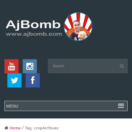
Home
/ Tag: cropArchives