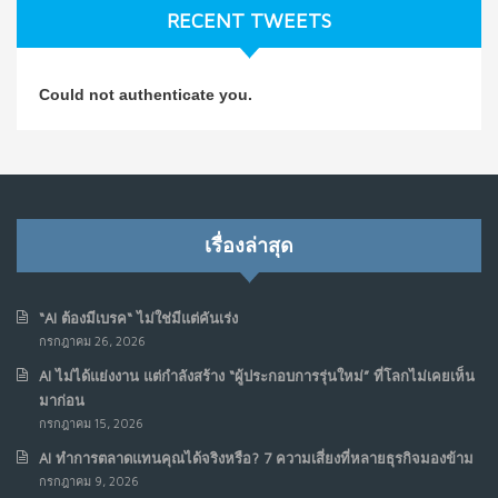
ก.ค. 9, 2026
RECENT TWEETS
NO COMMENTS
วิธีซ่อมชีวิตพัง ๆ ให้กลับมาปังใน 1 วัน: บทเรียนจาก Dan
4
Could not authenticate you.
Koe ในแบบอาจารย์บอม
ก.ค. 9, 2026
NO COMMENTS
เมื่อการประท้วงไม่ได้อยู่แค่บนท้องถนน : การแฮ็กเว็บไซต์
5
รัฐอาจเป็นจุดเริ่มต้นของ “ขบวนการประท้วงดิจิทัล” ครั้งใหม่
เรื่องล่าสุด
ในฟิลิปปินส์
มิ.ย. 16, 2026
NO COMMENTS
“AI ต้องมีเบรค“ ไม่ใช่มีแต่คันเร่ง
กรกฎาคม 26, 2026
เมื่อเจ้าของร้านเล็กๆ กลายเป็น “ครีเอเตอร์”
6
AI ไม่ได้แย่งงาน แต่กำลังสร้าง “ผู้ประกอบการรุ่นใหม่” ที่โลกไม่เคยเห็น
มิ.ย. 12, 2026
มาก่อน
NO COMMENTS
กรกฎาคม 15, 2026
AI ทำการตลาดแทนคุณได้จริงหรือ? 7 ความเสี่ยงที่หลายธุรกิจมองข้าม
เมื่อรัฐบาลเริ่มคิดแบบแพลตฟอร์ม : AI กำลังเปลี่ยนรัฐ
7
กรกฎาคม 9, 2026
ราชการไปตลอดกาล