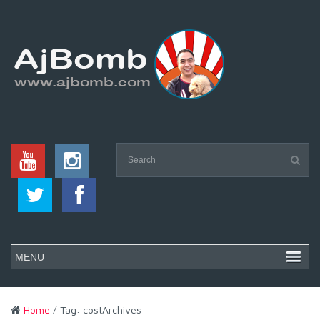
Home
/ Tag: costArchives