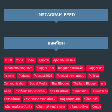
พ.ค. 28, 2026
NO COMMENTS
INSTAGRAM FEED
เมื่อโลกออนไลน์ กลายเป็น“ศาลเตี้ย”
8
พ.ค. 4, 2026
NO COMMENTS
ยอดนิยม
น้ำตาเรา .. เป็นกรดจริงหรือ??
9
เม.ย. 19, 2026
NO COMMENTS
2560
2561
2562
ajbomb
AjbombLiveTalk
ajbombtraining2025
blogger Thai
blogger สายบันเทิง
Blogger สาย
อินโดนีเซีย กับเกมอำนาจที่มองไม่เห็น
10
วิชาการ
Podcast
Podcast 2021
Podcast อาจารย์บอม
Political
เม.ย. 19, 2026
NO COMMENTS
Communication
Social Media
Thai Blogger
Thailand Blogger
การ
ตลาด
การสื่อสารทางการเมือง
การเมืองดิจิทัล
งานบรรยาย
งานบรรยาย
อาจารย์บอม
งานบรรยายอาจารย์บอม
ชนัฐ เกิดประดับ
บล็อกเกอร์
บล็อกเกอร์สายบันเทิง
บล็อกเกอร์สายวิชาการ
บล็อกเกอร์ไทย
ปัญญา