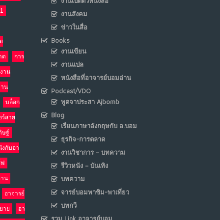
งานเปิดตัวหนังสือ
21
งานสังคม
เมื่อโลกออนไลน์ กลายเป็น“ศาลเตี้ย”
8
ข่าวในสื่อ
พ.ค. 4, 2026
Books
i
NO COMMENTS
งานเขียน
าด
การ
งานแปล
น้ำตาเรา .. เป็นกรดจริงหรือ??
งาน
9
หนังสือที่อาจารย์บอมอ่าน
เม.ย. 19, 2026
งาน
Podcast/VDO
NO COMMENTS
พูดจาประสา Ajbomb
บล็อก
Blog
อร์สาย
อินโดนีเซีย กับเกมอำนาจที่มองไม่เห็น
10
เรียนภาษาอังกฤษกับ อ.บอม
ิษฐ์
เม.ย. 19, 2026
ธุรกิจ-การตลาด
NO COMMENTS
นังกับอา
งานวิชาการ – บทความ
ร์ฟ
รีวิวหนัง – บันเทิง
อ่าน
บทความ
จารย์บอมพาชิม-พาเที่ยว
อาจารย์
บทกวี
รยาย
อา
รวม Link อาจารย์บอม