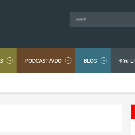
S
PODCAST/VDO
BLOG
รวม L