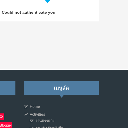
วิธีซ่อมชีวิตพัง ๆ ให้กลับมาปังใน 1 วัน: บทเรียน
4
Could not authenticate you.
จาก Dan Koe ในแบบอาจารย์บอม
ก.ค. 9, 2026
NO COMMENTS
เมื่อการประท้วงไม่ได้อยู่แค่บนท้องถนน : การ
5
แฮ็กเว็บไซต์รัฐอาจเป็นจุดเริ่มต้นของ “ขบวนการ
ประท้วงดิจิทัล” ครั้งใหม่ในฟิลิปปินส์
มิ.ย. 16, 2026
NO COMMENTS
เมื่อเจ้าของร้านเล็กๆ กลายเป็น “ครีเอเตอร์”
6
เมนูลัด
มิ.ย. 12, 2026
NO COMMENTS
Home
เมื่อรัฐบาลเริ่มคิดแบบแพลตฟอร์ม : AI กำลัง
7
เปลี่ยนรัฐราชการไปตลอดกาล
Activities
25
งานบรรยาย
พ.ค. 28, 2026
Blogger
NO COMMENTS