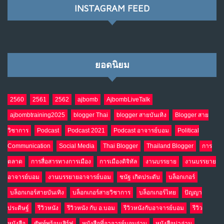
INSTAGRAM FEED
เมื่อโลกออนไลน์ กลายเป็น“ศาลเตี้ย”
8
พ.ค. 4, 2026
NO COMMENTS
ยอดนิยม
น้ำตาเรา .. เป็นกรดจริงหรือ??
9
เม.ย. 19, 2026
NO COMMENTS
2560
2561
2562
ajbomb
AjbombLiveTalk
ajbombtraining2025
blogger Thai
blogger สายบันเทิง
Blogger สาย
อินโดนีเซีย กับเกมอำนาจที่มองไม่เห็น
10
วิชาการ
Podcast
Podcast 2021
Podcast อาจารย์บอม
Political
เม.ย. 19, 2026
NO COMMENTS
Communication
Social Media
Thai Blogger
Thailand Blogger
การ
ตลาด
การสื่อสารทางการเมือง
การเมืองดิจิทัล
งานบรรยาย
งานบรรยาย
อาจารย์บอม
งานบรรยายอาจารย์บอม
ชนัฐ เกิดประดับ
บล็อกเกอร์
บล็อกเกอร์สายบันเทิง
บล็อกเกอร์สายวิชาการ
บล็อกเกอร์ไทย
ปัญญา
ประดิษฐ์
รีวิวหนัง
รีวิวหนัง กับ อ.บอม
รีวิวหนังกับอาจารย์บอม
รีวิว
หนังสือ
ศัพท์พร้อมเสิร์ฟ
หนังสือที่อาจารย์บอมอ่าน
หนังสือน่าอ่าน