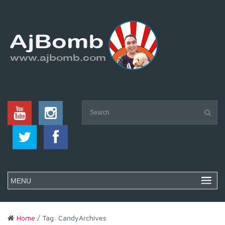
Home
/ Tag: CandyArchives