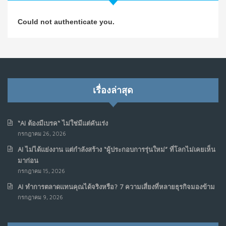
วิธีซ่อมชีวิตพัง ๆ ให้กลับมาปังใน 1 วัน: บทเรียนจาก Dan
4
Could not authenticate you.
Koe ในแบบอาจารย์บอม
ก.ค. 9, 2026
NO COMMENTS
เมื่อการประท้วงไม่ได้อยู่แค่บนท้องถนน : การแฮ็กเว็บไซต์
5
รัฐอาจเป็นจุดเริ่มต้นของ “ขบวนการประท้วงดิจิทัล” ครั้งใหม่
เรื่องล่าสุด
ในฟิลิปปินส์
มิ.ย. 16, 2026
NO COMMENTS
“AI ต้องมีเบรค“ ไม่ใช่มีแต่คันเร่ง
กรกฎาคม 26, 2026
เมื่อเจ้าของร้านเล็กๆ กลายเป็น “ครีเอเตอร์”
6
AI ไม่ได้แย่งงาน แต่กำลังสร้าง “ผู้ประกอบการรุ่นใหม่” ที่โลกไม่เคยเห็น
มิ.ย. 12, 2026
มาก่อน
NO COMMENTS
กรกฎาคม 15, 2026
AI ทำการตลาดแทนคุณได้จริงหรือ? 7 ความเสี่ยงที่หลายธุรกิจมองข้าม
เมื่อรัฐบาลเริ่มคิดแบบแพลตฟอร์ม : AI กำลังเปลี่ยนรัฐ
7
กรกฎาคม 9, 2026
ราชการไปตลอดกาล
พ.ค. 28, 2026
NO COMMENTS