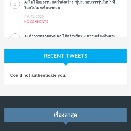
AI ไม่ได้แย่งงาน แต่กำลังสร้าง “ผู้ประกอบการรุ่นใหม่” ที่
2
โลกไม่เคยเห็นมาก่อน
ก.ค. 15, 2026
NO COMMENTS
AI ทำการตลาดแทนคุณได้จริงหรือ? 7 ความเสี่ยงที่หลาย
3
ธุรกิจมองข้าม
ก.ค. 9, 2026
RECENT TWEETS
NO COMMENTS
วิธีซ่อมชีวิตพัง ๆ ให้กลับมาปังใน 1 วัน: บทเรียนจาก Dan
4
Could not authenticate you.
Koe ในแบบอาจารย์บอม
ก.ค. 9, 2026
NO COMMENTS
เมื่อการประท้วงไม่ได้อยู่แค่บนท้องถนน : การแฮ็กเว็บไซต์
5
รัฐอาจเป็นจุดเริ่มต้นของ “ขบวนการประท้วงดิจิทัล” ครั้งใหม่
เรื่องล่าสุด
ในฟิลิปปินส์
มิ.ย. 16, 2026
NO COMMENTS