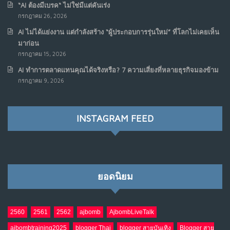
“AI ต้องมีเบรค“ ไม่ใช่มีแต่คันเร่ง
กรกฎาคม 26, 2026
เมื่อเจ้าของร้านเล็กๆ กลายเป็น “ครีเอเตอร์”
6
AI ไม่ได้แย่งงาน แต่กำลังสร้าง “ผู้ประกอบการรุ่นใหม่” ที่โลกไม่เคยเห็น
มิ.ย. 12, 2026
มาก่อน
NO COMMENTS
กรกฎาคม 15, 2026
AI ทำการตลาดแทนคุณได้จริงหรือ? 7 ความเสี่ยงที่หลายธุรกิจมองข้าม
เมื่อรัฐบาลเริ่มคิดแบบแพลตฟอร์ม : AI กำลังเปลี่ยนรัฐ
7
กรกฎาคม 9, 2026
ราชการไปตลอดกาล
พ.ค. 28, 2026
NO COMMENTS
INSTAGRAM FEED
เมื่อโลกออนไลน์ กลายเป็น“ศาลเตี้ย”
8
พ.ค. 4, 2026
NO COMMENTS
ยอดนิยม
น้ำตาเรา .. เป็นกรดจริงหรือ??
9
เม.ย. 19, 2026
NO COMMENTS
2560
2561
2562
ajbomb
AjbombLiveTalk
ajbombtraining2025
blogger Thai
blogger สายบันเทิง
Blogger สาย