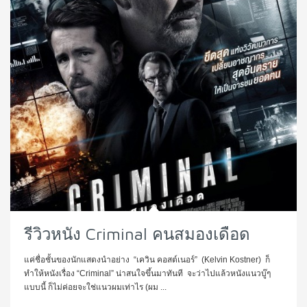
รีวิวหนัง Criminal คนสมองเดือด
แค่ชื่อชั้นของนักแสดงนำอย่าง “เควิน คอสต์เนอร์” (Kelvin Kostner) ก็
ทำให้หนังเรื่อง “Criminal” น่าสนใจขึ้นมาทันที จะว่าไปแล้วหนังแนวบู๊ๆ
แบบนี้ ก็ไม่ค่อยจะใช่แนวผมเท่าไร (ผม ...