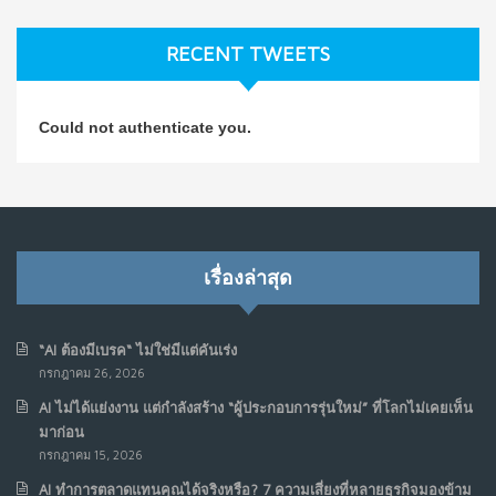
ธุรกิจมองข้าม
ก.ค. 9, 2026
RECENT TWEETS
NO COMMENTS
วิธีซ่อมชีวิตพัง ๆ ให้กลับมาปังใน 1 วัน: บทเรียนจาก Dan
4
Could not authenticate you.
Koe ในแบบอาจารย์บอม
ก.ค. 9, 2026
NO COMMENTS
เมื่อการประท้วงไม่ได้อยู่แค่บนท้องถนน : การแฮ็กเว็บไซต์
5
รัฐอาจเป็นจุดเริ่มต้นของ “ขบวนการประท้วงดิจิทัล” ครั้งใหม่
เรื่องล่าสุด
ในฟิลิปปินส์
มิ.ย. 16, 2026
NO COMMENTS
“AI ต้องมีเบรค“ ไม่ใช่มีแต่คันเร่ง
กรกฎาคม 26, 2026
เมื่อเจ้าของร้านเล็กๆ กลายเป็น “ครีเอเตอร์”
6
AI ไม่ได้แย่งงาน แต่กำลังสร้าง “ผู้ประกอบการรุ่นใหม่” ที่โลกไม่เคยเห็น
มิ.ย. 12, 2026
มาก่อน
NO COMMENTS
กรกฎาคม 15, 2026
AI ทำการตลาดแทนคุณได้จริงหรือ? 7 ความเสี่ยงที่หลายธุรกิจมองข้าม