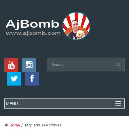
Home
/ Tag: amuseArchives