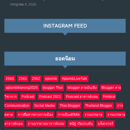
เมื่อรัฐบาลเริ่มคิดแบบแพลตฟอร์ม : AI กำลังเปลี่ยนรัฐ
7
กรกฎาคม 9, 2026
ราชการไปตลอดกาล
พ.ค. 28, 2026
NO COMMENTS
INSTAGRAM FEED
เมื่อโลกออนไลน์ กลายเป็น“ศาลเตี้ย”
8
พ.ค. 4, 2026
NO COMMENTS
ยอดนิยม
น้ำตาเรา .. เป็นกรดจริงหรือ??
9
เม.ย. 19, 2026
NO COMMENTS
2560
2561
2562
ajbomb
AjbombLiveTalk
ajbombtraining2025
blogger Thai
blogger สายบันเทิง
Blogger สาย
อินโดนีเซีย กับเกมอำนาจที่มองไม่เห็น
10
วิชาการ
Podcast
Podcast 2021
Podcast อาจารย์บอม
Political
เม.ย. 19, 2026
NO COMMENTS
Communication
Social Media
Thai Blogger
Thailand Blogger
การ
ตลาด
การสื่อสารทางการเมือง
การเมืองดิจิทัล
งานบรรยาย
งานบรรยาย
อาจารย์บอม
งานบรรยายอาจารย์บอม
ชนัฐ เกิดประดับ
บล็อกเกอร์