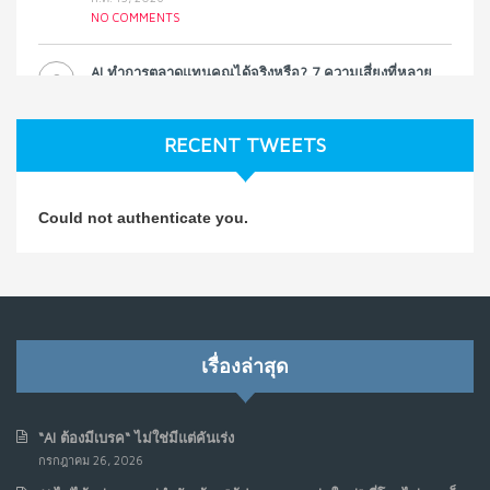
NO COMMENTS
AI ทำการตลาดแทนคุณได้จริงหรือ? 7 ความเสี่ยงที่หลาย
3
ธุรกิจมองข้าม
ก.ค. 9, 2026
RECENT TWEETS
NO COMMENTS
วิธีซ่อมชีวิตพัง ๆ ให้กลับมาปังใน 1 วัน: บทเรียนจาก Dan
4
Could not authenticate you.
Koe ในแบบอาจารย์บอม
ก.ค. 9, 2026
NO COMMENTS
เมื่อการประท้วงไม่ได้อยู่แค่บนท้องถนน : การแฮ็กเว็บไซต์
5
รัฐอาจเป็นจุดเริ่มต้นของ “ขบวนการประท้วงดิจิทัล” ครั้งใหม่
เรื่องล่าสุด
ในฟิลิปปินส์
มิ.ย. 16, 2026
NO COMMENTS
“AI ต้องมีเบรค“ ไม่ใช่มีแต่คันเร่ง
กรกฎาคม 26, 2026
เมื่อเจ้าของร้านเล็กๆ กลายเป็น “ครีเอเตอร์”
6