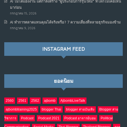
AI ไม่ได้แย่งงาน แต่กำลังสร้าง “ผู้ประกอบการรุ่นใหม่” ที่โลกไม่เคยเห็น
มิ.ย. 12, 2026
มาก่อน
NO COMMENTS
กรกฎาคม 15, 2026
AI ทำการตลาดแทนคุณได้จริงหรือ? 7 ความเสี่ยงที่หลายธุรกิจมองข้าม
เมื่อรัฐบาลเริ่มคิดแบบแพลตฟอร์ม : AI กำลังเปลี่ยนรัฐ
7
กรกฎาคม 9, 2026
ราชการไปตลอดกาล
พ.ค. 28, 2026
NO COMMENTS
INSTAGRAM FEED
เมื่อโลกออนไลน์ กลายเป็น“ศาลเตี้ย”
8
พ.ค. 4, 2026
NO COMMENTS
ยอดนิยม
น้ำตาเรา .. เป็นกรดจริงหรือ??
9
เม.ย. 19, 2026
NO COMMENTS
2560
2561
2562
ajbomb
AjbombLiveTalk
ajbombtraining2025
blogger Thai
blogger สายบันเทิง
Blogger สาย
อินโดนีเซีย กับเกมอำนาจที่มองไม่เห็น
10
วิชาการ
Podcast
Podcast 2021
Podcast อาจารย์บอม
Political
เม.ย. 19, 2026
NO COMMENTS