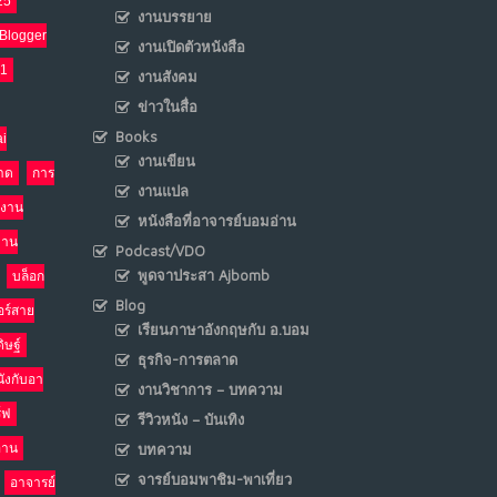
25
งานบรรยาย
Blogger
งานเปิดตัวหนังสือ
เมื่อโลกออนไลน์ กลายเป็น“ศาลเตี้ย”
8
21
งานสังคม
พ.ค. 4, 2026
NO COMMENTS
ข่าวในสื่อ
Books
i
น้ำตาเรา .. เป็นกรดจริงหรือ??
งานเขียน
9
าด
การ
งานแปล
เม.ย. 19, 2026
งาน
NO COMMENTS
หนังสือที่อาจารย์บอมอ่าน
งาน
Podcast/VDO
อินโดนีเซีย กับเกมอำนาจที่มองไม่เห็น
พูดจาประสา Ajbomb
10
บล็อก
เม.ย. 19, 2026
Blog
อร์สาย
NO COMMENTS
เรียนภาษาอังกฤษกับ อ.บอม
ิษฐ์
ธุรกิจ-การตลาด
นังกับอา
งานวิชาการ – บทความ
ร์ฟ
รีวิวหนัง – บันเทิง
อ่าน
บทความ
จารย์บอมพาชิม-พาเที่ยว
อาจารย์