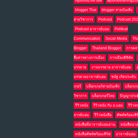
AjbombLiveTalk
ajbombtraining20
blogger Thai
blogger สายบันเทิง
สายวิชาการ
Podcast
Podcast 20
Podcast อาจารย์บอม
Political
Communication
Social Media
Tha
Blogger
Thailand Blogger
การตล
สื่อสารทางการเมือง
การเมืองดิจิทัล
บรรยาย
งานบรรยาย อาจารย์บอม
บรรยายอาจารย์บอม
ชนัฐ เกิดประดับ
เกอร์
บล็อกเกอร์สายบันเทิง
บล็อกเก
วิชาการ
บล็อกเกอร์ไทย
ปัญญาประด
รีวิวหนัง
รีวิวหนัง กับ อ.บอม
รีวิวห
จารย์บอม
รีวิวหนังสือ
ศัพท์พร้อมเสิ
หนังสือที่อาจารย์บอมอ่าน
หนังสือน่า
หนังสือศัพท์พร้อมเสิร์ฟ
อาจารย์บอม