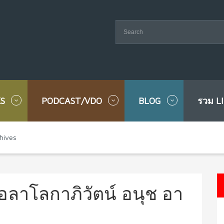
S
PODCAST/VDO
BLOG
รวม L
hives
อลาโลกาภิวัตน์ อนุช อา