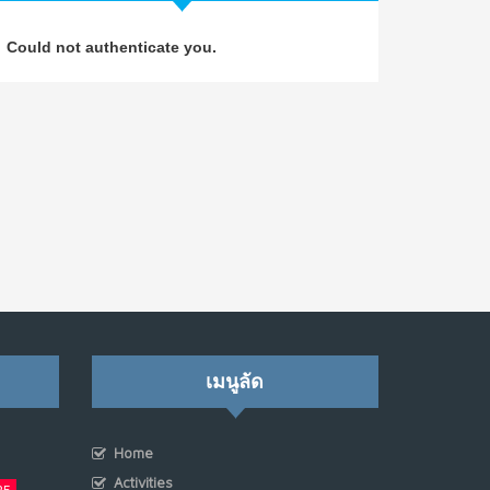
วิธีซ่อมชีวิตพัง ๆ ให้กลับมาปังใน 1 วัน: บทเรียน
4
Could not authenticate you.
จาก Dan Koe ในแบบอาจารย์บอม
ก.ค. 9, 2026
NO COMMENTS
เมื่อการประท้วงไม่ได้อยู่แค่บนท้องถนน : การ
5
แฮ็กเว็บไซต์รัฐอาจเป็นจุดเริ่มต้นของ “ขบวนการ
ประท้วงดิจิทัล” ครั้งใหม่ในฟิลิปปินส์
มิ.ย. 16, 2026
NO COMMENTS
เมื่อเจ้าของร้านเล็กๆ กลายเป็น “ครีเอเตอร์”
6
มิ.ย. 12, 2026
NO COMMENTS
เมนูลัด
เมื่อรัฐบาลเริ่มคิดแบบแพลตฟอร์ม : AI กำลัง
7
เปลี่ยนรัฐราชการไปตลอดกาล
Home
พ.ค. 28, 2026
Activities
NO COMMENTS