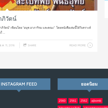
ภิวัตน์
โลกาภิวัตน์” เขียนโดย “อนุช อาภาริรม และคณะ” โดยหนังสือเล่มนี้ได้วิเคราะห์
 ...
READ MORE
ธ.ค. 11, 2016
SHARE
INSTAGRAM FEED
ยอดนิยม
2560
2561
2562
ajbomb