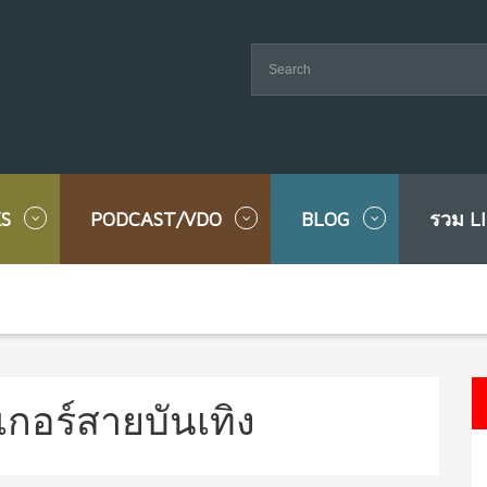
S
PODCAST/VDO
BLOG
รวม L
เกอร์สายบันเทิง