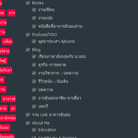
Books
i
งานเขียน
าด
การ
งานแปล
งาน
หนังสือที่อาจารย์บอมอ่าน
งาน
Podcast/VDO
พูดจาประสา Ajbomb
บล็อก
Blog
อร์สาย
เรียนภาษาอังกฤษกับ อ.บอม
ิษฐ์
ธุรกิจ-การตลาด
นังกับอา
งานวิชาการ – บทความ
ร์ฟ
รีวิวหนัง – บันเทิง
อ่าน
บทความ
จารย์บอมพาชิม-พาเที่ยว
อาจารย์
บทกวี
รยาย
อา
รวม Link อาจารย์บอม
าษาอังกฤษ
About Me
ย์บอม
Education
อังกฤษกับ
Certificate & Training