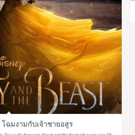
t โฉมงามกับเจ้าชายอสูร