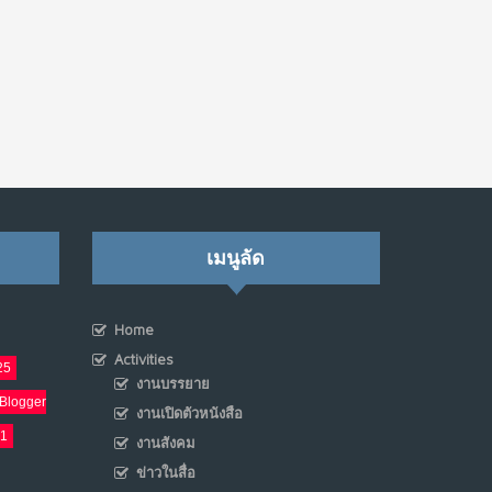
เมื่อโลกออนไลน์ กลายเป็น“ศาลเตี้ย”
8
พ.ค. 4, 2026
NO COMMENTS
น้ำตาเรา .. เป็นกรดจริงหรือ??
9
เม.ย. 19, 2026
NO COMMENTS
เมนูลัด
อินโดนีเซีย กับเกมอำนาจที่มองไม่เห็น
10
เม.ย. 19, 2026
NO COMMENTS
Home
Activities
25
งานบรรยาย
Blogger
งานเปิดตัวหนังสือ
21
งานสังคม
ข่าวในสื่อ