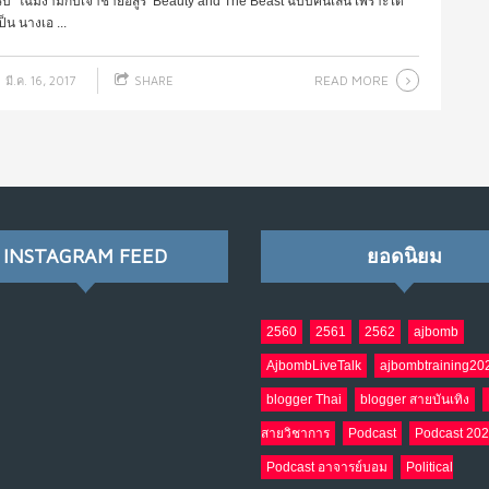
สำหรับ โฉมงามกับเจ้าชายอสูร Beauty and The Beast ฉบับคนเล่น เพราะได้
็น นางเอ ...
READ MORE
มี.ค. 16, 2017
SHARE
INSTAGRAM FEED
ยอดนิยม
2560
2561
2562
ajbomb
AjbombLiveTalk
ajbombtraining20
blogger Thai
blogger สายบันเทิง
สายวิชาการ
Podcast
Podcast 20
Podcast อาจารย์บอม
Political