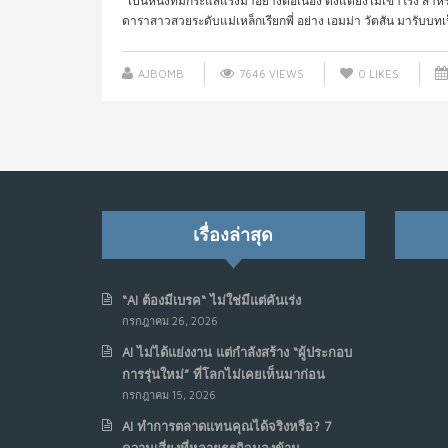
เป็นหนังที่มีกระแสแรงมาอย่างต่อเนื่อง ตั้งแต่ยังไม่เข้าโรง 
ดาราสาวสวยระดับแม่เหล็กเรียกพี่ อย่าง เอมม่า วัตสัน มารับบทเป
AJBOMB
7646 VIEWS
0
LIKES
เรื่องล่าสุด
“AI ต้องมีเบรค“ ไม่ใช่มีแต่คันเร่ง
กรกฎาคม 26, 2026
AI ไม่ได้แย่งงาน แต่กำลังสร้าง “ผู้ประกอบ
การรุ่นใหม่” ที่โลกไม่เคยเห็นมาก่อน
กรกฎาคม 15, 2026
AI ทำการตลาดแทนคุณได้จริงหรือ? 7
ความเสี่ยงที่หลายธุรกิจมองข้าม