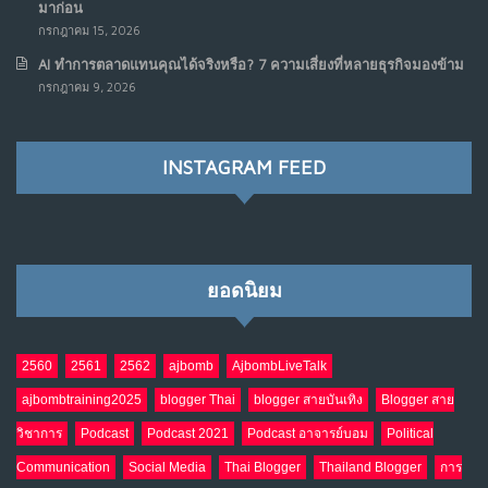
มาก่อน
NO COMMENTS
กรกฎาคม 15, 2026
AI ทำการตลาดแทนคุณได้จริงหรือ? 7 ความเสี่ยงที่หลายธุรกิจมองข้าม
เมื่อรัฐบาลเริ่มคิดแบบแพลตฟอร์ม : AI กำลังเปลี่ยนรัฐ
7
กรกฎาคม 9, 2026
ราชการไปตลอดกาล
พ.ค. 28, 2026
NO COMMENTS
INSTAGRAM FEED
เมื่อโลกออนไลน์ กลายเป็น“ศาลเตี้ย”
8
พ.ค. 4, 2026
NO COMMENTS
ยอดนิยม
น้ำตาเรา .. เป็นกรดจริงหรือ??
9
เม.ย. 19, 2026
NO COMMENTS
2560
2561
2562
ajbomb
AjbombLiveTalk
ajbombtraining2025
blogger Thai
blogger สายบันเทิง
Blogger สาย
อินโดนีเซีย กับเกมอำนาจที่มองไม่เห็น
10
วิชาการ
Podcast
Podcast 2021
Podcast อาจารย์บอม
Political
เม.ย. 19, 2026
NO COMMENTS
Communication
Social Media
Thai Blogger
Thailand Blogger
การ