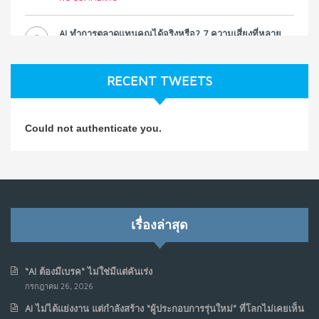
AI ทำการตลาดแทนคุณได้จริงหรือ? 7 ความเสี่ยงที่หลาย
3
ธุรกิจมองข้าม
ก.ค. 9, 2026
RECENT TWEETS
NO COMMENTS
วิธีซ่อมชีวิตพัง ๆ ให้กลับมาปังใน 1 วัน: บทเรียนจาก Dan
4
Could not authenticate you.
Koe ในแบบอาจารย์บอม
ก.ค. 9, 2026
NO COMMENTS
เมื่อการประท้วงไม่ได้อยู่แค่บนท้องถนน : การแฮ็กเว็บไซต์
5
รัฐอาจเป็นจุดเริ่มต้นของ “ขบวนการประท้วงดิจิทัล” ครั้งใหม่
เรื่องล่าสุด
ในฟิลิปปินส์
มิ.ย. 16, 2026
NO COMMENTS
“AI ต้องมีเบรค“ ไม่ใช่มีแต่คันเร่ง
กรกฎาคม 26, 2026
เมื่อเจ้าของร้านเล็กๆ กลายเป็น “ครีเอเตอร์”
6
AI ไม่ได้แย่งงาน แต่กำลังสร้าง “ผู้ประกอบการรุ่นใหม่” ที่โลกไม่เคยเห็น
มิ.ย. 12, 2026