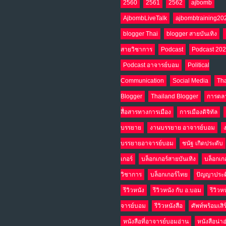
2560
2561
2562
ajbomb
AjbombLiveTalk
ajbombtraining20
blogger Thai
blogger สายบันเทิง
สายวิชาการ
Podcast
Podcast 20
Podcast อาจารย์บอม
Political
Communication
Social Media
Tha
Blogger
Thailand Blogger
การตล
สื่อสารทางการเมือง
การเมืองดิจิทัล
บรรยาย
งานบรรยาย อาจารย์บอม
บรรยายอาจารย์บอม
ชนัฐ เกิดประดับ
เกอร์
บล็อกเกอร์สายบันเทิง
บล็อกเก
วิชาการ
บล็อกเกอร์ไทย
ปัญญาประด
รีวิวหนัง
รีวิวหนัง กับ อ.บอม
รีวิวห
จารย์บอม
รีวิวหนังสือ
ศัพท์พร้อมเสิ
หนังสือที่อาจารย์บอมอ่าน
หนังสือน่า