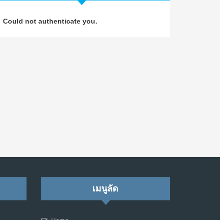
วิธีซ่อมชีวิตพัง ๆ ให้กลับมาปังใน 1 วัน: บทเรียน
4
Could not authenticate you.
จาก Dan Koe ในแบบอาจารย์บอม
ก.ค. 9, 2026
NO COMMENTS
เมื่อการประท้วงไม่ได้อยู่แค่บนท้องถนน : การ
5
แฮ็กเว็บไซต์รัฐอาจเป็นจุดเริ่มต้นของ “ขบวนการ
ประท้วงดิจิทัล” ครั้งใหม่ในฟิลิปปินส์
มิ.ย. 16, 2026
NO COMMENTS
เมื่อเจ้าของร้านเล็กๆ กลายเป็น “ครีเอเตอร์”
6
มิ.ย. 12, 2026
NO COMMENTS
เมื่อรัฐบาลเริ่มคิดแบบแพลตฟอร์ม : AI กำลัง
เมนูลัด
7
เปลี่ยนรัฐราชการไปตลอดกาล
พ.ค. 28, 2026
NO COMMENTS