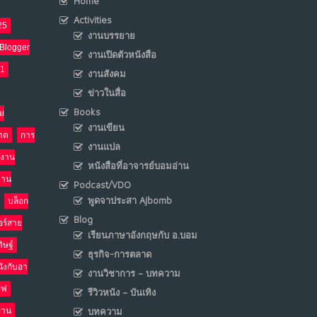
Home
Activities
25
เมื่อโลกออนไลน์ กลายเป็น“ศาลเตี้ย”
งานบรรยาย
8
Blogger
งานเปิดตัวหนังสือ
พ.ค. 4, 2026
NO COMMENTS
21
งานสังคม
ข่าวในสื่อ
น้ำตาเรา .. เป็นกรดจริงหรือ??
9
Books
i
เม.ย. 19, 2026
งานเขียน
าด
การ
NO COMMENTS
งานแปล
งาน
หนังสือที่อาจารย์บอมอ่าน
อินโดนีเซีย กับเกมอำนาจที่มองไม่เห็น
10
งาน
Podcast/VDO
เม.ย. 19, 2026
พูดจาประสา Ajbomb
บล็อก
NO COMMENTS
Blog
อร์สาย
เรียนภาษาอังกฤษกับ อ.บอม
ิษฐ์
ธุรกิจ-การตลาด
นังกับอา
งานวิชาการ – บทความ
ร์ฟ
รีวิวหนัง – บันเทิง
อ่าน
บทความ