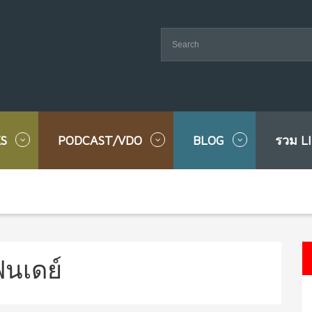
S
PODCAST/VDO
BLOG
รวม L
ฟนเดย์