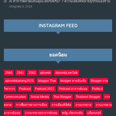
AI ทำการตลาดแทนคุณได้จริงหรือ? 7 ความเสี่ยงที่หลายธุรกิจมองข้าม
เมื่อรัฐบาลเริ่มคิดแบบแพลตฟอร์ม : AI กำลังเปลี่ยนรัฐ
7
กรกฎาคม 9, 2026
ราชการไปตลอดกาล
พ.ค. 28, 2026
NO COMMENTS
INSTAGRAM FEED
เมื่อโลกออนไลน์ กลายเป็น“ศาลเตี้ย”
8
พ.ค. 4, 2026
NO COMMENTS
ยอดนิยม
น้ำตาเรา .. เป็นกรดจริงหรือ??
9
เม.ย. 19, 2026
NO COMMENTS
2560
2561
2562
ajbomb
AjbombLiveTalk
ajbombtraining2025
blogger Thai
blogger สายบันเทิง
Blogger สาย
อินโดนีเซีย กับเกมอำนาจที่มองไม่เห็น
10
วิชาการ
Podcast
Podcast 2021
Podcast อาจารย์บอม
Political
เม.ย. 19, 2026
NO COMMENTS
Communication
Social Media
Thai Blogger
Thailand Blogger
การ
ตลาด
การสื่อสารทางการเมือง
การเมืองดิจิทัล
งานบรรยาย
งานบรรยาย
อาจารย์บอม
งานบรรยายอาจารย์บอม
ชนัฐ เกิดประดับ
บล็อกเกอร์