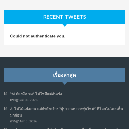
ธุรกิจมองข้าม
ก.ค. 9, 2026
RECENT TWEETS
NO COMMENTS
วิธีซ่อมชีวิตพัง ๆ ให้กลับมาปังใน 1 วัน: บทเรียนจาก Dan
4
Could not authenticate you.
Koe ในแบบอาจารย์บอม
ก.ค. 9, 2026
NO COMMENTS
เมื่อการประท้วงไม่ได้อยู่แค่บนท้องถนน : การแฮ็กเว็บไซต์
5
รัฐอาจเป็นจุดเริ่มต้นของ “ขบวนการประท้วงดิจิทัล” ครั้งใหม่
เรื่องล่าสุด
ในฟิลิปปินส์
มิ.ย. 16, 2026
NO COMMENTS
“AI ต้องมีเบรค“ ไม่ใช่มีแต่คันเร่ง
กรกฎาคม 26, 2026
เมื่อเจ้าของร้านเล็กๆ กลายเป็น “ครีเอเตอร์”
6
AI ไม่ได้แย่งงาน แต่กำลังสร้าง “ผู้ประกอบการรุ่นใหม่” ที่โลกไม่เคยเห็น
มิ.ย. 12, 2026
มาก่อน
NO COMMENTS
กรกฎาคม 15, 2026