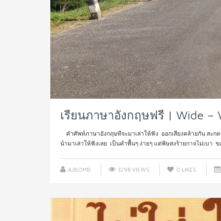
เรียนภาษาอังกฤษฟรี | Wide – W
คำศัพท์ภาษาอังกฤษทีจะมาเล่าให้ฟัง ออกเสียงคล้ายกัน สะกดก็ใก
นำมาเล่าให้ฟังเลย เป็นคำพื้นๆ ง่ายๆ แต่พิษสงร้ายกาจไม่เบา ขอเ
AJBOMB
3298 VIEWS
0
LIKES