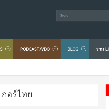
S
PODCAST/VDO
BLOG
รวม L
เกอร์ไทย