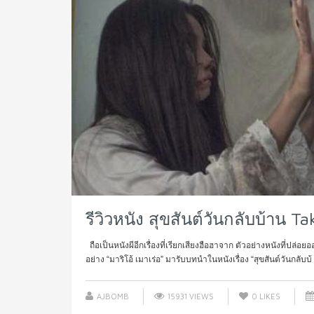
รีวิวหนัง สุขสันต์วันกลับบ้าน 
ถือเป็นหนังผีอีกเรื่องที่เรียกเสียงฮือฮาจาก ตัวอย่างหนังที่ปล
อย่าง “มาริโอ้ เมาเร่อ” มารับบทนำในหนังเรื่อง “สุขสันต์วันกลับบ้ .
AJBOMB
15931 VIEWS
0
LIKES