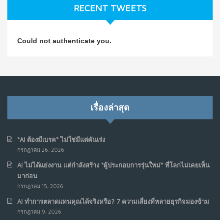
RECENT TWEETS
NO COMMENTS
วิธีซ่อมชีวิตพัง ๆ ให้กลับมาปังใน 1 วัน: บทเรียนจาก Dan
4
Could not authenticate you.
Koe ในแบบอาจารย์บอม
ก.ค. 9, 2026
NO COMMENTS
เมื่อการประท้วงไม่ได้อยู่แค่บนท้องถนน : การแฮ็กเว็บไซต์
5
รัฐอาจเป็นจุดเริ่มต้นของ “ขบวนการประท้วงดิจิทัล” ครั้งใหม่
เรื่องล่าสุด
ในฟิลิปปินส์
มิ.ย. 16, 2026
NO COMMENTS
“AI ต้องมีเบรค“ ไม่ใช่มีแต่คันเร่ง
กรกฎาคม 26, 2026
เมื่อเจ้าของร้านเล็กๆ กลายเป็น “ครีเอเตอร์”
6
AI ไม่ได้แย่งงาน แต่กำลังสร้าง “ผู้ประกอบการรุ่นใหม่” ที่โลกไม่เคยเห็น
มิ.ย. 12, 2026
มาก่อน
NO COMMENTS
กรกฎาคม 15, 2026
AI ทำการตลาดแทนคุณได้จริงหรือ? 7 ความเสี่ยงที่หลายธุรกิจมองข้าม
เมื่อรัฐบาลเริ่มคิดแบบแพลตฟอร์ม : AI กำลังเปลี่ยนรัฐ
7
กรกฎาคม 9, 2026
ราชการไปตลอดกาล