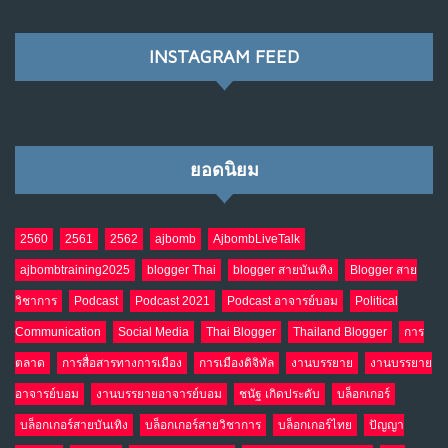
พ.ค. 28, 2026
NO COMMENTS
INSTAGRAM FEED
เมื่อโลกออนไลน์ กลายเป็น“ศาลเตี้ย”
8
พ.ค. 4, 2026
NO COMMENTS
ยอดนิยม
น้ำตาเรา .. เป็นกรดจริงหรือ??
9
เม.ย. 19, 2026
NO COMMENTS
2560
2561
2562
ajbomb
AjbombLiveTalk
ajbombtraining2025
blogger Thai
blogger สายบันเทิง
Blogger สาย
อินโดนีเซีย กับเกมอำนาจที่มองไม่เห็น
10
วิชาการ
Podcast
Podcast 2021
Podcast อาจารย์บอม
Political
เม.ย. 19, 2026
NO COMMENTS
Communication
Social Media
Thai Blogger
Thailand Blogger
การ
ตลาด
การสื่อสารทางการเมือง
การเมืองดิจิทัล
งานบรรยาย
งานบรรยาย
อาจารย์บอม
งานบรรยายอาจารย์บอม
ชนัฐ เกิดประดับ
บล็อกเกอร์
บล็อกเกอร์สายบันเทิง
บล็อกเกอร์สายวิชาการ
บล็อกเกอร์ไทย
ปัญญา