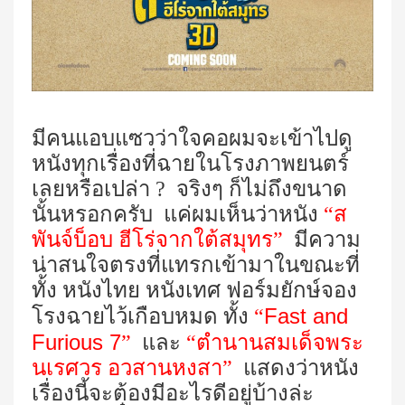
มี
คนแอบแซวว่าใจคอผมจะเข้าไปดู
หนังทุกเรื่องที่ฉายในโรงภาพยนตร์
เลยหรือเปล่า ?
จริงๆ ก็ไม่ถึงขนาด
นั้นหรอกครับ แค่ผมเห็นว่าหนัง
“ส
พันจ์บ็อบ ฮีโร่จากใต้สมุทร”
มีความ
น่าสนใจตรงที่แทรกเข้ามาในขณะที่
ทั้ง หนังไทย หนังเทศ ฟอร์มยักษ์จอง
Fast and
โรงฉายไว้เกือบหมด ทั้ง
“
Furious 7
”
และ
“ตำนานสมเด็จพระ
นเรศวร อวสานหงสา”
แสดงว่าหนัง
เรื่องนี้จะต้องมีอะไรดีอยู่บ้างล่ะ