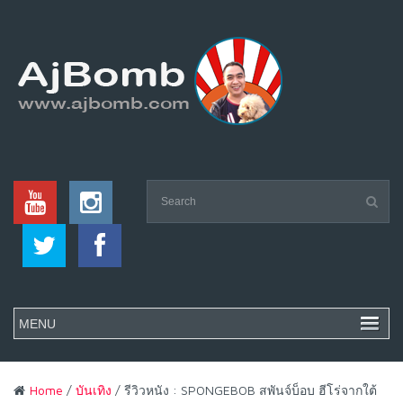
Home
/
บันเทิง
/ รีวิวหนัง : SPONGEBOB สพันจ์บ็อบ ฮีโร่จากใต้