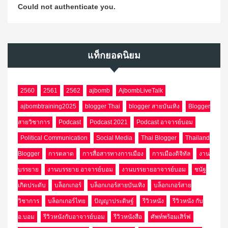
Could not authenticate you.
แท็กยอดนิยม
2560
2561
2562
ajbomb
AjbombLiveTalk
ajbombtraining2025
blogger Thai
blogger สายบันเทิง
Blogger
สายวิชาการ
Podcast
Podcast 2021
Podcast อาจารย์บอม
Political Communication
Social Media
Thai Blogger
Thailand
Blogger
การตลาด
การสื่อสารทางการเมือง
การเมืองดิจิทัล
งาน
บรรยาย
งานบรรยาย อาจารย์บอม
งานบรรยายอาจารย์บอม
ชนัฐ
เกิดประดับ
บล็อกเกอร์
บล็อกเกอร์สายบันเทิง
บล็อกเกอร์สาย
วิชาการ
บล็อกเกอร์ไทย
ปัญญาประดิษฐ์
รีวิวหนัง
รีวิวหนัง กับ
อ.บอม
รีวิวหนังกับอาจารย์บอม
รีวิวหนังสือ
ศัพท์พร้อมเสิร์ฟ