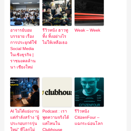
อาจารย์บอม
รีวิวหนัง ฮาวทู
Weak – Week
บรรยาย เรื่อง
ทิ้ง ทิ้งอย่างไร
การประยุกต์ใช้
ไม่ให้เหลือเธอ
Social Media
ในเชิงธุรกิจ |
ราชมงคลล้าน
นา เชียงใหม่
AI ไม่ได้แย่งงาน
Podcast : เรา
รีวิวหนัง
แต่กำลังสร้าง “ผู้
พูดความจริงได้
CitizenFour –
ประกอบการรุ่น
แค่ไหนใน
แฉกระฉ่อนโลก
ใหม่” ที่โลกไม่
Clubhouse