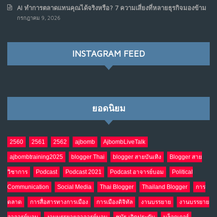
AI ทำการตลาดแทนคุณได้จริงหรือ? 7 ความเสี่ยงที่หลายธุรกิจมองข้าม
กรกฎาคม 9, 2026
INSTAGRAM FEED
ยอดนิยม
2560
2561
2562
ajbomb
AjbombLiveTalk
ajbombtraining2025
blogger Thai
blogger สายบันเทิง
Blogger สาย
วิชาการ
Podcast
Podcast 2021
Podcast อาจารย์บอม
Political
Communication
Social Media
Thai Blogger
Thailand Blogger
การ
ตลาด
การสื่อสารทางการเมือง
การเมืองดิจิทัล
งานบรรยาย
งานบรรยาย