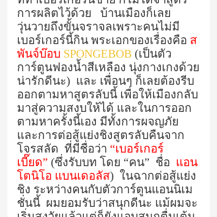
การผลิตไว้ด้วย บ้านเมืองก็เลย
วุ่นวายถึงขั้นจราจลเพราะคนไม่มี
เบอร์เกอร์นี้กิน พระเอกของเรื่องคือ
ส
พันจ์บ๊อบ
SPONGEBOB
(เป็นตัว
การ์ตูนฟองน้ำสีเหลือง นุ่งกางเกงด้วย
น่ารักดีนะ) และ เพื่อนๆ ก็เลยต้องรีบ
ออกตามหาสูตรลับนี้ เพื่อให้เมืองกลับ
มาสู่ความสงบให้ได้ และในการออก
ตามหาครั้งนี้เอง มีทั้งการผจญภัย
และการต่อสู้แย่งชิงสูตรลับคืนจาก
โจรสลัด ที่มีชื่อว่า
“เบอร์เกอร์
เบี๊ยด”
(ซึ่งรับบท โดย “คน” ชื่อ
แอน
โตนิโอ แบนเดอลัส
) ในฉากต่อสู้แย่ง
ชิง ระหว่างคนกับตัวการ์ตูนแอนนิเม
ชั่นนี้ ผมยอมรับว่าสนุกดีนะ แม้ผมจะ
เริ่มสูงวัยแล้วแต่ก็ยังแอบสนุกตื่นเต้น