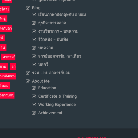
Blog
อร์สาย
เรียนภาษาอังกฤษกับ อ.บอม
ิษฐ์
ธุรกิจ-การตลาด
นังกับอา
งานวิชาการ – บทความ
ร์ฟ
รีวิวหนัง – บันเทิง
อ่าน
บทความ
จารย์บอมพาชิม-พาเที่ยว
อาจารย์
บทกวี
รยาย
อา
รวม Link อาจารย์บอม
าษาอังกฤษ
About Me
ย์บอม
Education
อังกฤษกับ
Certificate & Training
Working Experience
Achievement