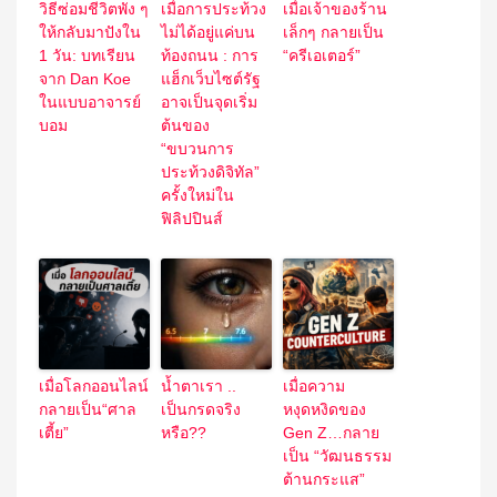
วิธีซ่อมชีวิตพัง ๆ
เมื่อการประท้วง
เมื่อเจ้าของร้าน
ให้กลับมาปังใน
ไม่ได้อยู่แค่บน
เล็กๆ กลายเป็น
1 วัน: บทเรียน
ท้องถนน : การ
“ครีเอเตอร์”
จาก Dan Koe
แฮ็กเว็บไซต์รัฐ
ในแบบอาจารย์
อาจเป็นจุดเริ่ม
บอม
ต้นของ
“ขบวนการ
ประท้วงดิจิทัล”
ครั้งใหม่ใน
ฟิลิปปินส์
เมื่อโลกออนไลน์
น้ำตาเรา ..
เมื่อความ
กลายเป็น“ศาล
เป็นกรดจริง
หงุดหงิดของ
เตี้ย”
หรือ??
Gen Z…กลาย
เป็น “วัฒนธรรม
ต้านกระแส”