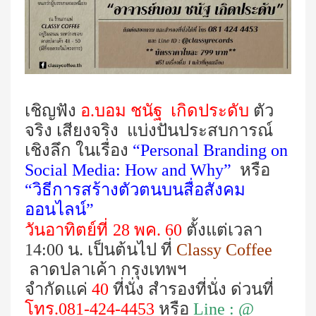
เชิญฟัง
อ.บอม ชนัฐ เกิดประดับ
ตัว
จริง เสียงจริง แบ่งปันประสบการณ์
เชิงลึก ในเรื่อง
“
Personal Branding on
Social Media: How and Why”
หรือ
“วิธีการสร้างตัวตนบนสื่อสังคม
ออนไลน์”
วันอาทิตย์ที่
28
พค.
60
ตั้งแต่เวลา
14:00
น. เป็นต้นไป ที่
Classy Coffee
ลาดปลาเค้า กรุงเทพฯ
จำกัดแค่
40
ที่นั่ง สำรองที่นั่ง ด่วนที่
โทร.
081-424-4453
หรือ
Line : @