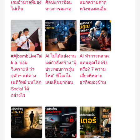
เกมอำนาจที่มอง
ศิลปะการอ้อน
แบกความคาด
ไม่เห็น
ทางการตลาด
หวังของคนอื่น
#AjbombLiveTal
AI ไม่ได้แย่งงาน
AI ทำการตลาด
k อ. บอม
แต่กำลังสร้าง “ผู้
แทนคุณได้จริง
วิเคราะห์ ว่า
ประกอบการรุ่น
หรือ? 7 ความ
จุฬาฯ แพ้ทาง
ใหม่” ที่โลกไม่
เสี่ยงที่หลาย
เนติวิทย์ บนโลก
เคยเห็นมาก่อน
ธุรกิจมองข้าม
Social ได้
อย่างไร