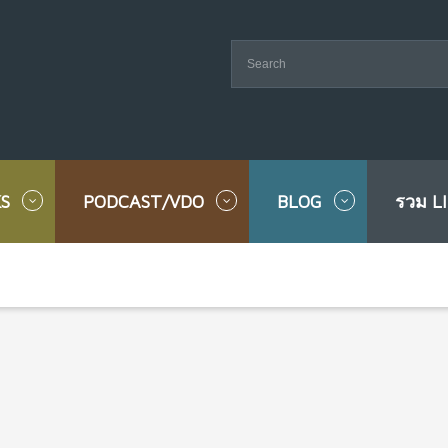
S
PODCAST/VDO
BLOG
รวม L