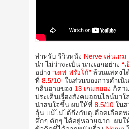
สำหรับ รีวิวหนัง
Nerve
เล่นเกม
นำ ไม่ว่าจะเป็น นางเอกอย่าง
“เ
อย่าง
“เดฟ ฟรังโก้”
ล้วนแสดงได้
ที่
8.5/10
ในส่วนของการดำเนินเ
กลิ่นอายของ
13
เกมสยอง
ก็ตาม
ประเด็นเรื่องสังคมออนไลน์มาใส
น่าสนใจขึ้น ผมให้ที่
8.5/10
ในส่
ลุ้น แม้ไม่ได้ถึงกับดุเดือดเลือด
ตึกๆ ตักๆ ได้อยู่หลายฉาก ผมให
ข้อคิดที่ได้จากหนังเรื่อง
Nerve