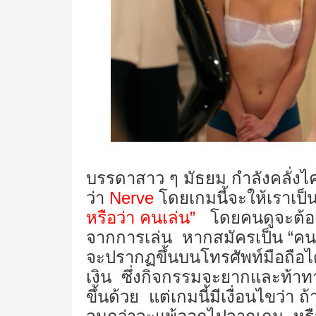
บรรดาสาว ๆ มัธยม กำลังคลั่งไค
ว่า
Nerve
โดยเกมนี้จะให้เราเป
หรือว่า คนเล่น”
โดยคนดูจะต้อง
จากการเล่น หากสมัครเป็น “คน
จะปรากฏขึ้นบนโทรศัพท์มือถือไ
เงิน ซึ่งกิจกรรมจะยากและท้าทา
ขึ้นด้วย แต่เกมนี้มีเงื่อนไขว่า ถ้