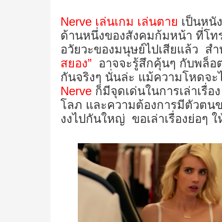
Nerve
เล่นเกม เล่นตาย
เป็นหนังอ
ด้านหนึ่งของสังคมก้มหน้า ที่โท
อวัยวะของมนุษย์ไปเสียแล้ว สำห
สยอง”
อาจจะรู้สึกคุ้นๆ กับพล็อต
กันจริงๆ นั่นล่ะ แม้ความโหดจะไ
Nerve
ก็มีจุดเด่นในการเล่าเรื่อ
โลภ และความต้องการมีตัวตนของ
งงไปกันใหญ่ ขอเล่าเรื่องย่อๆ ให