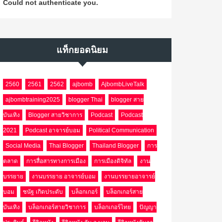
Could not authenticate you.
แท็กยอดนิยม
2560
2561
2562
ajbomb
AjbombLiveTalk
ajbombtraining2025
blogger Thai
blogger สาย
บันเทิง
Blogger สายวิชาการ
Podcast
Podcast
2021
Podcast อาจารย์บอม
Political Communication
Social Media
Thai Blogger
Thailand Blogger
การ
ตลาด
การสื่อสารทางการเมือง
การเมืองดิจิทัล
งาน
บรรยาย
งานบรรยาย อาจารย์บอม
งานบรรยายอาจารย์
บอม
ชนัฐ เกิดประดับ
บล็อกเกอร์
บล็อกเกอร์สาย
บันเทิง
บล็อกเกอร์สายวิชาการ
บล็อกเกอร์ไทย
ปัญญา