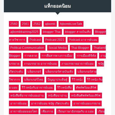
แท็กยอดนิยม
2560
2561
2562
ajbomb
AjbombLiveTalk
ajbombtraining2025
blogger Thai
blogger สายบันเทิง
Blogger
สายวิชาการ
Podcast
Podcast 2021
Podcast อาจารย์บอม
Political Communication
Social Media
Thai Blogger
Thailand
Blogger
การตลาด
การสื่อสารทางการเมือง
การเมืองดิจิทัล
งาน
บรรยาย
งานบรรยาย อาจารย์บอม
งานบรรยายอาจารย์บอม
ชนัฐ
เกิดประดับ
บล็อกเกอร์
บล็อกเกอร์สายบันเทิง
บล็อกเกอร์สาย
วิชาการ
บล็อกเกอร์ไทย
ปัญญาประดิษฐ์
รีวิวหนัง
รีวิวหนัง กับ
อ.บอม
รีวิวหนังกับอาจารย์บอม
รีวิวหนังสือ
ศัพท์พร้อมเสิร์ฟ
หนังสือที่อาจารย์บอมอ่าน
หนังสือน่าอ่าน
หนังสือศัพท์พร้อมเสิร์ฟ
อาจารย์บอม
อาจารย์บอม ชนัฐ เกิดประดับ
อาจารย์บอมบรรยาย
อาจารย์บอมมองโลก
เชียงราย
เรียนภาษาอังกฤษกับ อ.บอม
เรียน