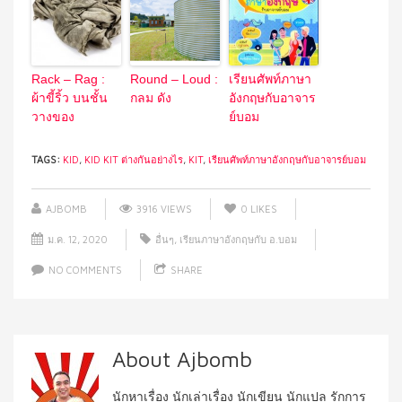
Rack – Rag :
Round – Loud :
เรียนศัพท์ภาษา
ผ้าขี้ริ้ว บนชั้น
กลม ดัง
อังกฤษกับอาจาร
วางของ
ย์บอม
TAGS:
KID
,
KID KIT ต่างกันอย่างไร
,
KIT
,
เรียนศัพท์ภาษาอังกฤษกับอาจารย์บอม
AJBOMB
3916 VIEWS
0
LIKES
ม.ค. 12, 2020
อื่นๆ
,
เรียนภาษาอังกฤษกับ อ.บอม
NO COMMENTS
SHARE
About Ajbomb
นักหาเรื่อง นักเล่าเรื่อง นักเขียน นักแปล รักการ