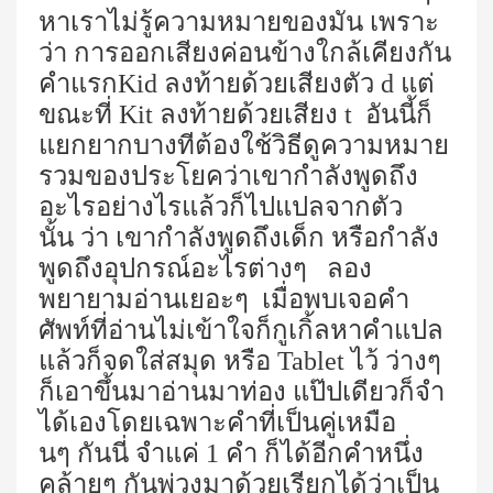
หาเราไม่รู้ความหมายของมัน เพราะ
ว่า การออกเสียงค่อนข้างใกล้เคียงกัน
คำแรก
Kid
ลงท้ายด้วยเสียงตัว
d
แต่
ขณะที่
Kit
ลงท้ายด้วยเสียง
t
อันนี้ก็
แยกยากบางทีต้องใช้วิธีดูความหมาย
รวมของประโยคว่าเขากำลังพูดถึง
อะไรอย่างไรแล้วก็ไปแปลจากตัว
นั้น ว่า เขากำลังพูดถึงเด็ก หรือกำลัง
พูดถึงอุปกรณ์อะไรต่างๆ
ลอง
พยายามอ่านเยอะๆ เมื่อพบเจอคำ
ศัพท์ที่อ่านไม่เข้าใจก็กูเกิ้ลหาคำแปล
แล้วก็จดใส่สมุด หรือ
Tablet
ไว้ ว่างๆ
ก็เอาขึ้นมาอ่านมาท่อง แป๊ปเดียวก็จำ
ได้เองโดยเฉพาะคำที่เป็นคู่เหมือ
นๆ กันนี่ จำแค่
1
คำ ก็ได้อีกคำหนึ่ง
คล้ายๆ กันพ่วงมาด้วยเรียกได้ว่าเป็น