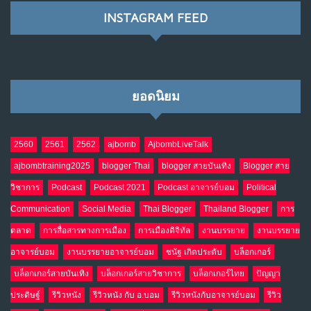
INSTAGRAM FEED
ยอดนิยม
2560
2561
2562
ajbomb
AjbombLiveTalk
ajbombtraining2025
blogger Thai
blogger สายบันเทิง
Blogger สาย
วิชาการ
Podcast
Podcast 2021
Podcast อาจารย์บอม
Political
Communication
Social Media
Thai Blogger
Thailand Blogger
การ
ตลาด
การสื่อสารทางการเมือง
การเมืองดิจิทัล
งานบรรยาย
งานบรรยาย
อาจารย์บอม
งานบรรยายอาจารย์บอม
ชนัฐ เกิดประดับ
บล็อกเกอร์
บล็อกเกอร์สายบันเทิง
บล็อกเกอร์สายวิชาการ
บล็อกเกอร์ไทย
ปัญญา
ประดิษฐ์
รีวิวหนัง
รีวิวหนัง กับ อ.บอม
รีวิวหนังกับอาจารย์บอม
รีวิว