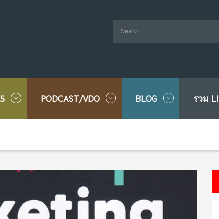
S
PODCAST/VDO
BLOG
รวม L