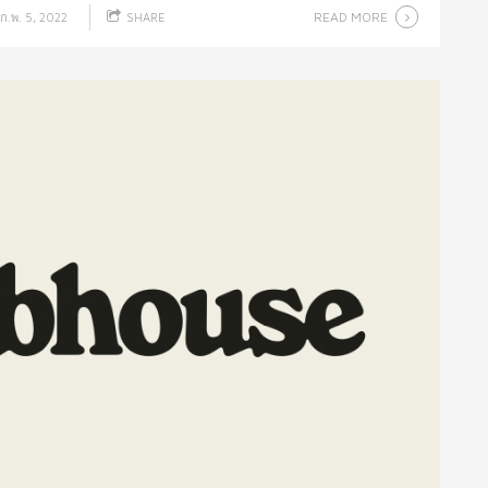
READ MORE
ก.พ. 5, 2022
SHARE