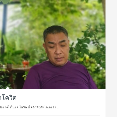
คโควิด
งไรในยุค โควิด นี้ คลิกฟังกันได้เลยจ้า ...