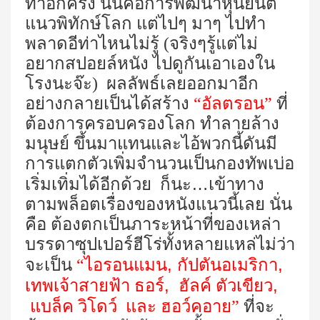
ทำอีกครั้ง นั่นคือการพัฒนาหุ่นยนต์
แนวพิทักษ์โลก แต่ไปๆ มาๆ ไปทำ
พลาดอีท่าไหนไม่รู้ (จริงๆรู้แต่ไม่
อยากสปอยล์หนัง ไปดูกันเอาเองใน
โรงนะจ๊ะ) ผลลัพธ์เลยออกมาอีก
อย่างกลายเป็นได้สร้าง
“อัลตรอน”
ที่
ต้องการครอบครองโลก ทำลายล้าง
มนุษย์ ขึ้นมาแทนและไอ้พวกนี้ดันมี
การแตกตัวเพิ่มจำนวนเป็นกองทัพเบ่อ
…
เริ่มเทิ่มได้อีกด้วย ก็นะ
เข้าทาง
ตามพล็อตเรื่องของหนังแนวนี้เลย นั่น
คือ ต้องตกเป็นภาระหน้าที่ของเหล่า
บรรดาซุปเปอร์ฮีโร่ทั้งหลายแหล่ไม่ว่า
,
,
จะเป็น
“ไอรอนแมน
กัปตันอเมริกา
,
,
เทพเจ้าสายฟ้า ธอร์
ฮัลค์ ตัวเขียว
แบล็ค วิโดว์ และ ฮอว์คอาย”
ที่จะ