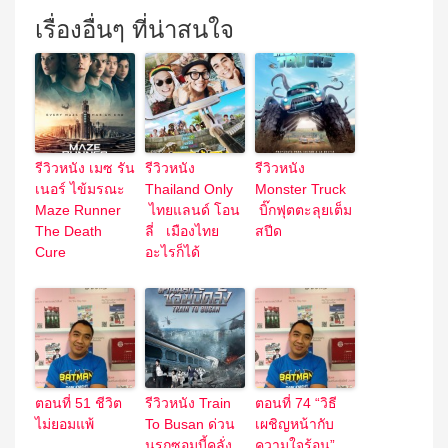
เรื่องอื่นๆ ที่น่าสนใจ
รีวิวหนัง เมซ รัน
รีวิวหนัง
รีวิวหนัง
เนอร์ ไข้มรณะ
Thailand Only
Monster Truck
Maze Runner
ไทยแลนด์ โอน
บิ๊กฟุตตะลุยเต็ม
The Death
ลี่ เมืองไทย
สปีด
Cure
อะไรก็ได้
ตอนที่ 51 ชีวิต
รีวิวหนัง Train
ตอนที่ 74 “วิธี
ไม่ยอมแพ้
To Busan ด่วน
เผชิญหน้ากับ
นรกซอมบี้คลั่ง
ความใจร้อน”