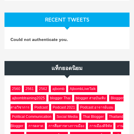
RECENT TWEETS
Could not authenticate you.
แท็กยอดนิยม
2560
2561
2562
ajbomb
AjbombLiveTalk
ajbombtraining2025
blogger Thai
blogger สายบันเทิง
Blogger
สายวิชาการ
Podcast
Podcast 2021
Podcast อาจารย์บอม
Political Communication
Social Media
Thai Blogger
Thailand
Blogger
การตลาด
การสื่อสารทางการเมือง
การเมืองดิจิทัล
งาน