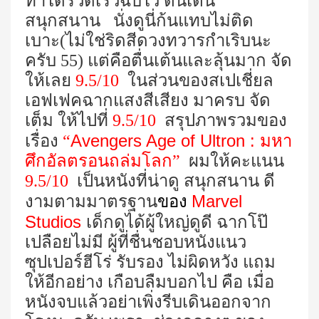
ทำได้รวดเร็วฉับไว ตื่นเต้น
สนุกสนาน นั่งดูนี่ก้นแทบไม่ติด
เบาะ(ไม่ใช่ริดสีดวงทวารกำเริบนะ
ครับ 55) แต่คือตื่นเต้นและลุ้นมาก จัด
ให้เลย
9.5/10
ในส่วนของสเปเชี่ยล
เอฟเฟคฉากแสงสีเสียง มาครบ จัด
เต็ม ให้ไปที่
9.5/10
สรุปภาพรวมของ
Avengers Age of Ultron :
เรื่อง
“
มหา
ศึกอัลตรอนถล่มโลก
”
ผมให้คะแนน
9.5/10
เป็นหนังที่น่าดู สนุกสนาน ดี
Marvel
งามตามมาตรฐาน
ของ
Studios
เด็กดูได้ผู้ใหญ่ดูดี ฉากโป๊
เปลือยไม่มี ผู้ที่ชื่นชอบหนังแนว
ซุปเปอร์ฮีโร่ รับรอง ไม่ผิดหวัง แถม
ให้อีกอย่าง เกือบลืมบอกไป คือ เมื่อ
หนังจบแล้วอย่าเพิ่งรีบเดินออกจาก