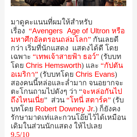
มาดูคะแนนที่ผมให้สำหรับ
Avengers Age of Ultron
เรื่อง
“
หรือ
มหาศึกอัลตรอนถล่มโลก
”
กันเลยดี
กว่า เริ่มที่นักแสดง แสดงได้ดี โดย
เฉพาะ
“เทพเจ้าสายฟ้า ธอว์”
(รับบท
Chris Hemsworth
โดย
) และ
“กัปตัน
Chris Evans
อเมริกา”
(รับบทโดย
)
สองคนนี้หล่อและล่ำมาก จนอยากจะ
ตะโกนถามไปดังๆ ว่า “
จะหล่อกันไป
ถึงไหนเนี่ย
” ส่วน
“โทนี่
สตาร์ค”
(รับ
Robert Downey Jr
.
บทโดย
) ก็ยังคง
รักษามาดเท่และกวนโอ๊ยไว้ได้เหมือน
เดิมในส่วนนักแสดง ให้ไปเลย
9.5/10