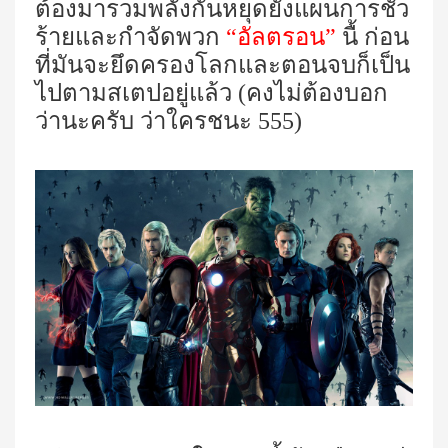
ต้องมารวมพลังกันหยุดยั้งแผนการชั่ว
ร้ายและกำจัดพวก
“อัลตรอน”
นื้ ก่อน
ที่มันจะยึดครองโลก
และตอนจบก็เป็น
ไปตามสเตปอยู่แล้ว (คงไม่ต้องบอก
ว่านะครับ ว่าใครชนะ 555)