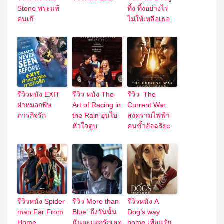
Stone พระแท้
ทิ้ง ทิ้งอย่างไร
คนเก๊
ไม่ให้เหลือเธอ
รีวิวหนัง EXIT
รีวิว หนัง The
รีวิว The
ฝ่าหมอกพิษ
Art of Racing in
Current War
ภารกิจรัก
the Rain อุ่นไอ
สงครามไฟฟ้า
หัวใจตูบ
คนขั้วอัจฉริยะ
รีวิวหนัง Spider
รีวิว More than
รีวิวหนัง A
man Far From
Blue ถึงวันนั้น
Dog’s way
Home
ฉันจะบอกรักเธอ
home เพื่อนรัก