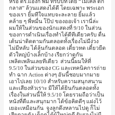
หรือ ดร.แองก์ พิม ที่รับบทโดย “ไมเคิล ดัก
กลาส” ล้วนแสดงได้ดี โดยเฉพาะ พระเอก
ของเรา ยิ้มทีใจแทบจะละลาย ยิ้มแล้ว
คล้าย ๆ พี่หมื่น โป๊ป ของออเจ้า เรานี่ล่ะ
ผมให้ในส่วนของนักแสดงที่
9/10
ในส่วน
ของการดำเนินเรื่องทำได้ดีทีเดียวครับ ตื่น
เต้นน่าติดตามกันตลอดทั้งเรื่องไม่มีง่วง
ไม่มีหลับ ได้ลุ้นกันตลอด เดี๋ยวหด เดี๋ยวยืด
ตัวใหญ่บ้างเล็กบ้าง เรียกว่าดูกัน
เพลิดเพลินเลยทีเดียว ส่วนนี้ผมให้ที่
9.5/10
ในส่วนของ
CG
และเทคนิคการถ่าย
ทำ ฉาก
Action
ต่างๆ อันนี้ชอบมากมาย
เอาไปเลย
10/10
สำหรับความสนุกสนาน
และเสียงหัวเราะ มีให้ได้ยินกันตลอดทั้ง
เรื่องในส่วนนี้ให้
9.5/10
โดยรวมถือว่าเป็น
หนังที่ดีและสนุกมาก ได้ข้อคิดดีๆ แฝงไว้
เยอะเหมือนกัน
จูงลูกดึงหลานไปดู ก็ไม่
เสียดายตัง เด็กดูได้ผู้ใหญ่ดูดี รับรองไม่มี