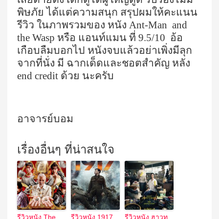
พิษภัย ได้แต่ความสนุก สรุปผมให้คะแนน
รีวิว ในภาพรวมของ หนัง
Ant-Man
and
the Wasp
หรือ แอนท์แมน ที่
9.5/10
อ้อ
เกือบลืมบอกไป หนังจบแล้วอย่าเพิ่งมีลุก
จากที่นั่ง มี ฉากเด็ดและชอตสำคัญ หลัง
end credit
ด้วย นะครับ
อาจารย์บอม
เรื่องอื่นๆ ที่น่าสนใจ
รีวิวหนัง The
รีวิวหนัง 1917
รีวิวหนัง ฮาวทู