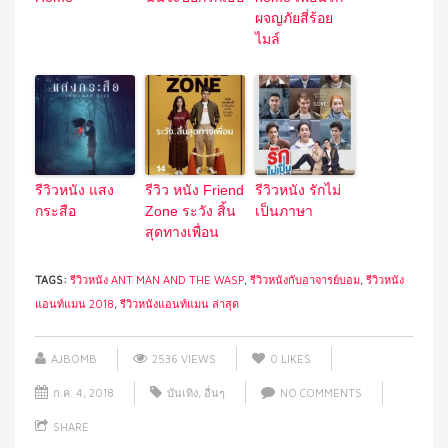
ผจญภัยสี่ร้อย
ไมล์
รีวิวหนัง แสง
รีวิว หนัง Friend
รีวิวหนัง รักไม่
กระสือ
Zone ระวัง สิ้น
เป็นภาษา
สุดทางเพื่อน
TAGS:
รีวิวหนัง ANT MAN AND THE WASP
,
รีวิวหนังกับอาจารย์บอม
,
รีวิวหนัง
แอนท์แมน 2018
,
รีวิวหนังแอนท์แมน ล่าสุด
AJBOMB
2536 VIEWS
0
LIKES
ก.ค. 4, 2018
บันเทิง
,
อื่นๆ
NO COMMENTS
SHARE