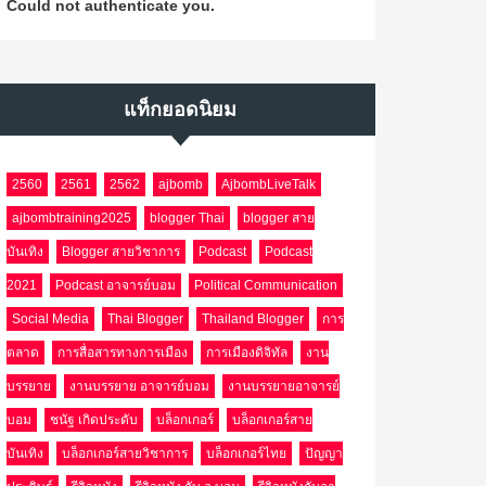
Could not authenticate you.
แท็กยอดนิยม
2560
2561
2562
ajbomb
AjbombLiveTalk
ajbombtraining2025
blogger Thai
blogger สาย
บันเทิง
Blogger สายวิชาการ
Podcast
Podcast
2021
Podcast อาจารย์บอม
Political Communication
Social Media
Thai Blogger
Thailand Blogger
การ
ตลาด
การสื่อสารทางการเมือง
การเมืองดิจิทัล
งาน
บรรยาย
งานบรรยาย อาจารย์บอม
งานบรรยายอาจารย์
บอม
ชนัฐ เกิดประดับ
บล็อกเกอร์
บล็อกเกอร์สาย
บันเทิง
บล็อกเกอร์สายวิชาการ
บล็อกเกอร์ไทย
ปัญญา