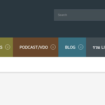
S
PODCAST/VDO
BLOG
รวม L