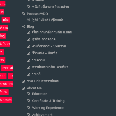
งาน
หนังสือที่อาจารย์บอมอ่าน
งาน
Podcast/VDO
พูดจาประสา Ajbomb
บล็อก
Blog
อร์สาย
เรียนภาษาอังกฤษกับ อ.บอม
ิษฐ์
ธุรกิจ-การตลาด
นังกับอา
งานวิชาการ – บทความ
ร์ฟ
รีวิวหนัง – บันเทิง
อ่าน
บทความ
จารย์บอมพาชิม-พาเที่ยว
อาจารย์
บทกวี
รยาย
อา
รวม Link อาจารย์บอม
าษาอังกฤษ
About Me
ย์บอม
Education
อังกฤษกับ
Certificate & Training
Working Experience
Achievement