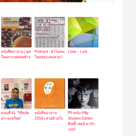
หนังสือน่าอ่าน | ยุค
Podcast : ทำไมคน
Love – Lust
ใหม่กาแฟดอยช้าง
ไทยชอบเล่นหวย?
ตอนที่ 61 “วิธีขจัด
หนังสือน่าอ่าน
รีวิวหนัง Fifty
ความเครียด”
2559 | สวยด้วยใจ
Shades Darker
ฟิฟตี้ เชดส์ ดาร์ก
เกอร์