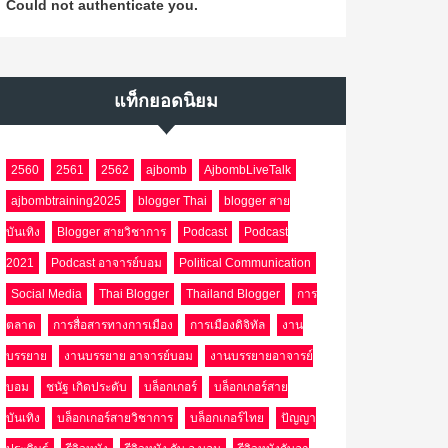
Could not authenticate you.
แท็กยอดนิยม
2560
2561
2562
ajbomb
AjbombLiveTalk
ajbombtraining2025
blogger Thai
blogger สาย
บันเทิง
Blogger สายวิชาการ
Podcast
Podcast
2021
Podcast อาจารย์บอม
Political Communication
Social Media
Thai Blogger
Thailand Blogger
การ
ตลาด
การสื่อสารทางการเมือง
การเมืองดิจิทัล
งาน
บรรยาย
งานบรรยาย อาจารย์บอม
งานบรรยายอาจารย์
บอม
ชนัฐ เกิดประดับ
บล็อกเกอร์
บล็อกเกอร์สาย
บันเทิง
บล็อกเกอร์สายวิชาการ
บล็อกเกอร์ไทย
ปัญญา